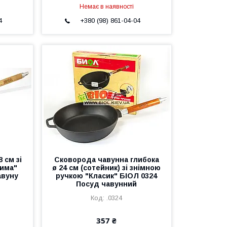
Немає в наявності
4
+380 (98) 861-04-04
 см зі
Сковорода чавунна глибока
тима"
ø 24 см (сотейник) зі знімною
авуну
ручкою "Класик" БІОЛ 0324
Посуд чавунний
.0324
357 ₴