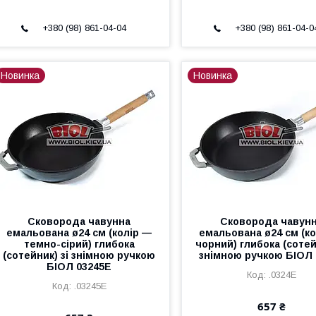
+380 (98) 861-04-04
+380 (98) 861-04-0
Новинка
Новинка
Сковорода чавунна
Сковорода чавун
емальована ø24 см (колір —
емальована ø24 см (к
темно-сірий) глибока
чорний) глибока (сотей
(сотейник) зі знімною ручкою
знімною ручкою БІОЛ 
БІОЛ 03245E
.0324E
.03245E
657 ₴