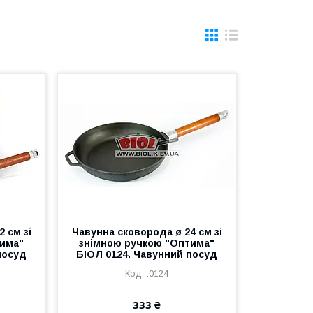
 см зі
Чавунна сковорода ø 24 см зі
тима"
знімною ручкою "Оптима"
посуд
БІОЛ 0124. Чавунний посуд
.0124
333 ₴