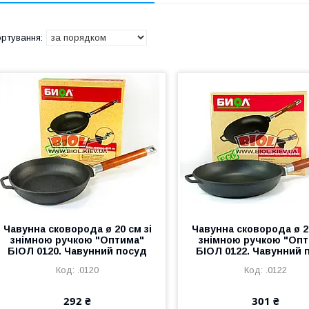
Чавунна сковорода ø 20 см зі
Чавунна сковорода ø 22
знімною ручкою "Оптима"
знімною ручкою "Оп
БІОЛ 0120. Чавунний посуд
БІОЛ 0122. Чавунний 
.0120
.0122
292 ₴
301 ₴