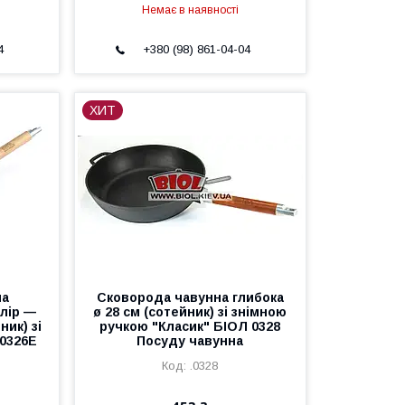
Немає в наявності
4
+380 (98) 861-04-04
ХИТ
на
Сковорода чавунна глибока
олір —
ø 28 см (сотейник) зі знімною
ник) зі
ручкою "Класик" БІОЛ 0328
0326E
Посуду чавунна
.0328