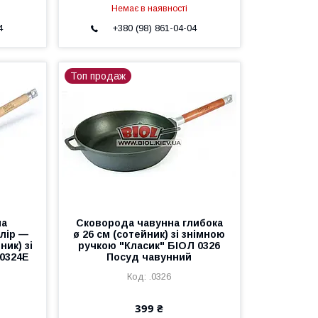
Немає в наявності
4
+380 (98) 861-04-04
Топ продаж
на
Сковорода чавунна глибока
олір —
ø 26 см (сотейник) зі знімною
ник) зі
ручкою "Класик" БІОЛ 0326
0324E
Посуд чавунний
.0326
399 ₴