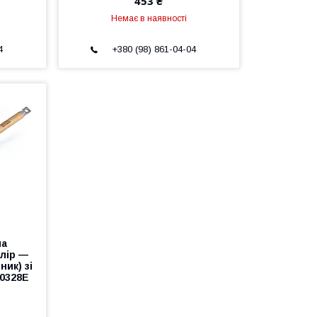
453 ₴
Немає в наявності
4
+380 (98) 861-04-04
на
олір —
ник) зі
0328E