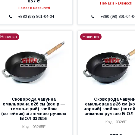
657 ₴
Немає в наявності
Немає в наявності
+380 (98) 861-04-04
+380 (98) 861-04-0
Новинка
Новинка
Сковорода чавунна
Сковорода чавун
емальована ø26 см (колір —
емальована ø26 см (к
темно-сірий) глибока
чорний) глибока (сотей
(сотейник) зі знімною ручкою
знімною ручкою БІОЛ 
БІОЛ 03265E
.0326E
.03265E