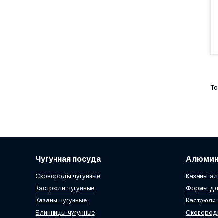
Чугунная посуда
Алюмин
Сковороды чугунные
Казаны ал
Кастрюли чугунные
Формы дл
Казаны чугунные
Кастрюли
Блинницы чугунные
Сковород