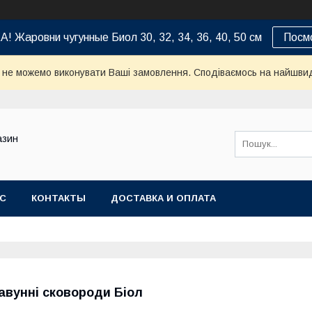
 Жаровни чугунные Биол 30, 32, 34, 36, 40, 50 см
Посм
и не можемо виконувати Ваші замовлення. Сподіваємось на найшви
азин
АС
КОНТАКТЫ
ДОСТАВКА И ОПЛАТА
авунні сковороди Біол