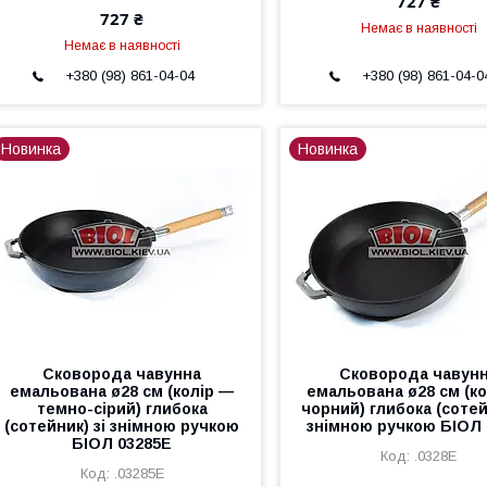
727 ₴
727 ₴
Немає в наявності
Немає в наявності
+380 (98) 861-04-04
+380 (98) 861-04-0
Новинка
Новинка
Сковорода чавунна
Сковорода чавун
емальована ø28 см (колір —
емальована ø28 см (к
темно-сірий) глибока
чорний) глибока (сотей
(сотейник) зі знімною ручкою
знімною ручкою БІОЛ 
БІОЛ 03285E
.0328E
.03285E