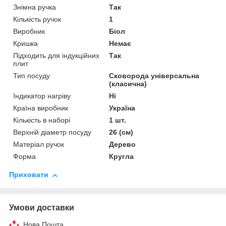
Знімна ручка
Так
Кількість ручок
1
Виробник
Біол
Кришка
Немає
Підходить для індукційних
Так
плит
Тип посуду
Сковорода універсальна
(класична)
Індикатор нагріву
Ні
Країна виробник
Україна
Кількість в наборі
1 шт.
Верхній діаметр посуду
26 (см)
Матеріал ручок
Дерево
Форма
Кругла
Приховати
Умови доставки
Нова Пошта