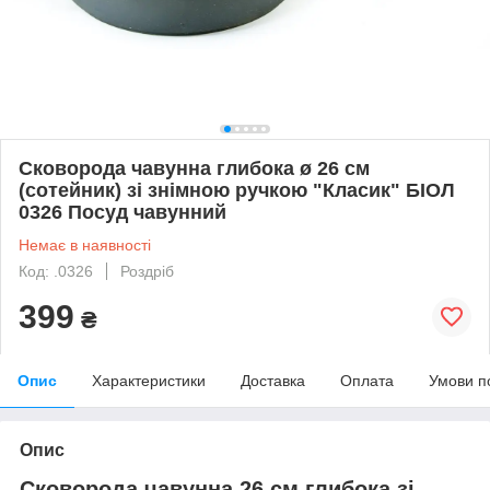
Сковорода чавунна глибока ø 26 см
(сотейник) зі знімною ручкою "Класик" БІОЛ
0326 Посуд чавунний
Немає в наявності
Код: .0326
Роздріб
399
₴
Опис
Характеристики
Доставка
Оплата
Умови п
Опис
Сковорода чавунна 26 см глибока зі