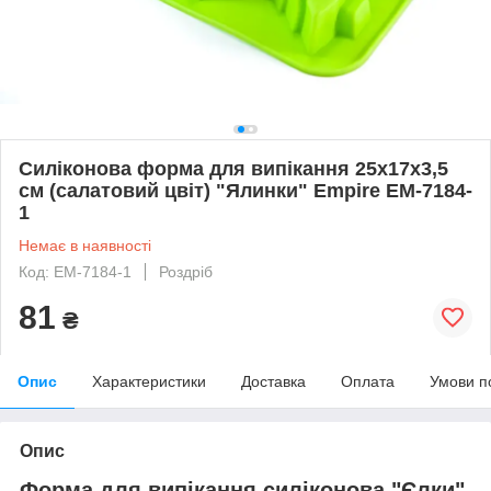
Силіконова форма для випікання 25х17х3,5
см (салатовий цвіт) "Ялинки" Empire EM-7184-
1
Немає в наявності
Код: EM-7184-1
Роздріб
81
₴
Опис
Характеристики
Доставка
Оплата
Умови п
Опис
Форма для випікання силіконова "Єлки"