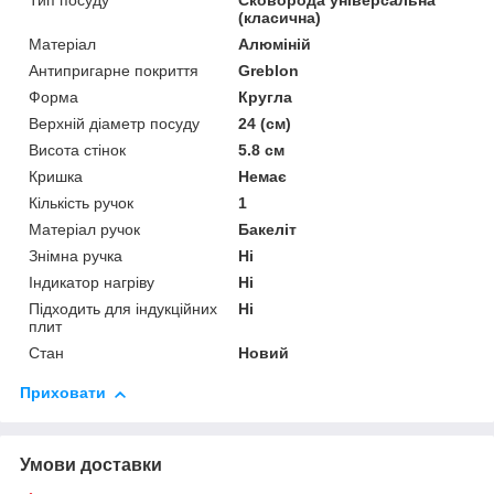
Тип посуду
Сковорода універсальна
(класична)
Матеріал
Алюміній
Антипригарне покриття
Greblon
Форма
Кругла
Верхній діаметр посуду
24 (см)
Висота стінок
5.8 см
Кришка
Немає
Кількість ручок
1
Матеріал ручок
Бакеліт
Знімна ручка
Ні
Індикатор нагріву
Ні
Підходить для індукційних
Ні
плит
Стан
Новий
Приховати
Умови доставки