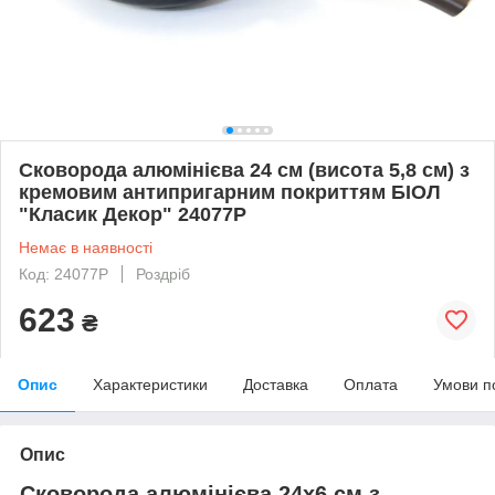
Сковорода алюмінієва 24 см (висота 5,8 см) з
кремовим антипригарним покриттям БІОЛ
"Класик Декор" 24077P
Немає в наявності
Код: 24077P
Роздріб
623
₴
Опис
Характеристики
Доставка
Оплата
Умови п
Опис
Сковорода алюмінієва 24х6 см з