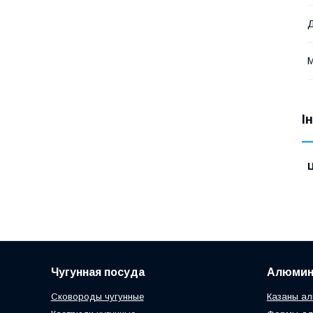
Д
М
І
Ц
Чугунная посуда
Алюмин
Сковороды чугунные
Казаны ал