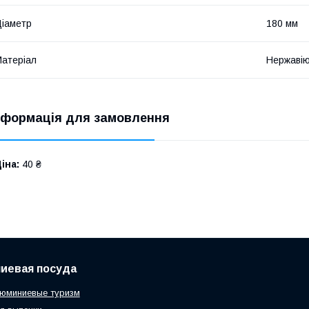
іаметр
180 мм
атеріал
Нержавію
нформація для замовлення
іна:
40 ₴
иевая посуда
юминиевые туризм