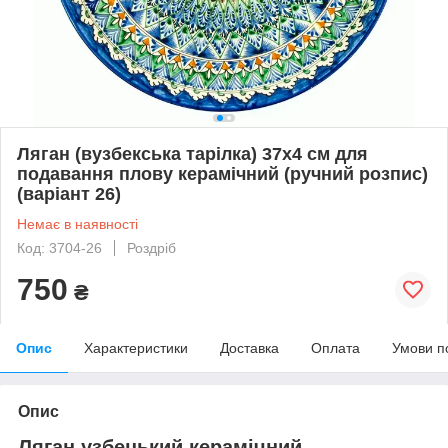
Ляган (вузбекська тарілка) 37х4 см для
подавання плову керамічний (ручний розпис)
(варіант 26)
Немає в наявності
Код: 3704-26
Роздріб
750
₴
Опис
Характеристики
Доставка
Оплата
Умови п
Опис
Ляган узбецький керамічний