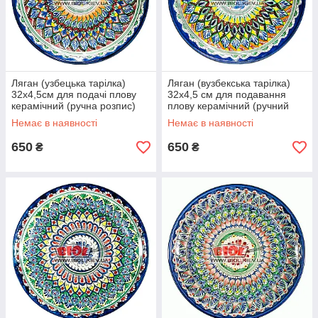
Ляган (узбецька тарілка)
Ляган (вузбекська тарілка)
32х4,5см для подачі плову
32х4,5 см для подавання
керамічний (ручна розпис)
плову керамічний (ручний
(варіант 6)
розпис) (варіант 7)
Немає в наявності
Немає в наявності
650
650
₴
₴