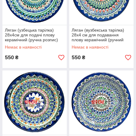
Ляган (узбецька тарілка)
Ляган (вузбекська тарілка)
28х4см для подачі плову
28х4 см для подавання
керамічний (ручна розпис)
плову керамічний (ручний
(варіант 5)
розпис) (варіант 6)
Немає в наявності
Немає в наявності
550
550
₴
₴