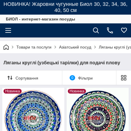
НОВИНКА! Жаровни чугунные Биол 30, 32, 34, 36,
40, 50 см
БИОЛ - интернет-магазин посуды
Товари та послуги
Азіатський посуд
Ляганы круглі (у
Ляганы круглі (узбецькі тарілки) для подачі плову
Сортування
0
Фільтри
Новинка
Новинка