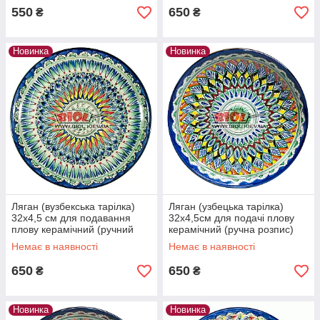
550
650
₴
₴
Новинка
Новинка
Ляган (вузбекська тарілка)
Ляган (узбецька тарілка)
32х4,5 см для подавання
32х4,5см для подачі плову
плову керамічний (ручний
керамічний (ручна розпис)
розпис) (варіант 2)
(варіант 3)
Немає в наявності
Немає в наявності
650
650
₴
₴
Новинка
Новинка