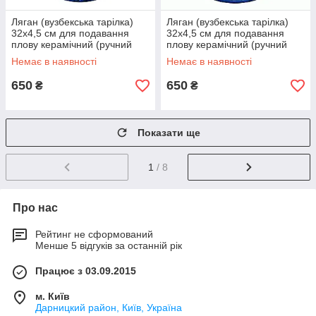
Ляган (вузбекська тарілка)
Ляган (вузбекська тарілка)
32х4,5 см для подавання
32х4,5 см для подавання
плову керамічний (ручний
плову керамічний (ручний
розпис) (варіант 8)
розпис) (варіант 9)
Немає в наявності
Немає в наявності
650
650
₴
₴
Показати ще
1
/ 8
Про нас
Рейтинг не сформований
Менше 5 відгуків за останній рік
Працює з 03.09.2015
м. Київ
Дарницкий район, Київ, Україна