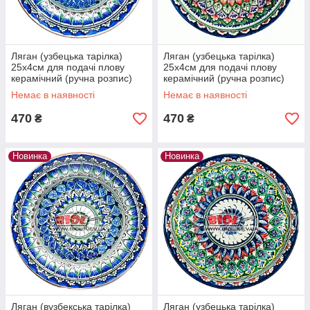
Ляган (узбецька тарілка)
Ляган (узбецька тарілка)
25х4см для подачі плову
25х4см для подачі плову
керамічний (ручна розпис)
керамічний (ручна розпис)
(варіант 1)
(варіант 2)
Немає в наявності
Немає в наявності
470
470
₴
₴
Новинка
Новинка
Ляган (вузбекська тарілка)
Ляган (узбецька тарілка)