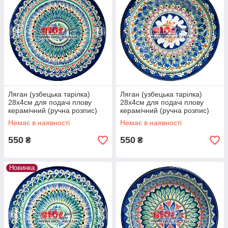
Ляган (узбецька тарілка)
Ляган (узбецька тарілка)
28х4см для подачі плову
28х4см для подачі плову
керамічний (ручна розпис)
керамічний (ручна розпис)
(варіант 3)
(варіант 4)
Немає в наявності
Немає в наявності
550
550
₴
₴
Новинка