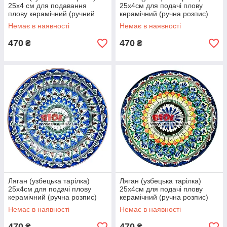
25х4 см для подавання
25х4см для подачі плову
плову керамічний (ручний
керамічний (ручна розпис)
розпис) (варіант 3)
(варіант 4)
Немає в наявності
Немає в наявності
470
470
₴
₴
Ляган (узбецька тарілка)
Ляган (узбецька тарілка)
25х4см для подачі плову
25х4см для подачі плову
керамічний (ручна розпис)
керамічний (ручна розпис)
(варіант 5)
(варіант 6)
Немає в наявності
Немає в наявності
470
470
₴
₴