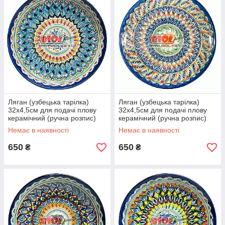
Ляган (узбецька тарілка)
Ляган (узбецька тарілка)
32х4,5см для подачі плову
32х4,5см для подачі плову
керамічний (ручна розпис)
керамічний (ручна розпис)
(варіант 4)
(варіант 5)
Немає в наявності
Немає в наявності
650
650
₴
₴