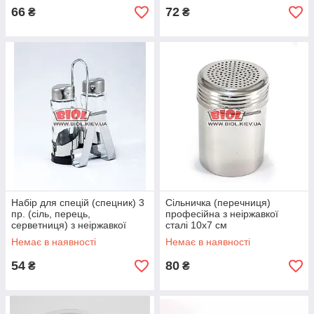
66
72
₴
₴
Набір для спецій (спецник) 3
Сільничка (перечниця)
пр. (сіль, перець,
професійна з неіржавкої
серветниця) з неіржавкої
сталі 10х7 см
сталі Empire EM-9548
Немає в наявності
Немає в наявності
54
80
₴
₴