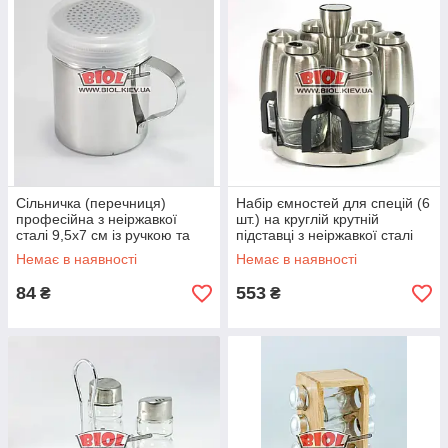
Сільничка (перечниця)
Набір ємностей для спецій (6
професійна з неіржавкої
шт.) на круглій крутній
сталі 9,5х7 см із ручкою та
підставці з неіржавкої сталі
пластиковою кришкою
Frico FRU-129
Немає в наявності
Немає в наявності
84
553
₴
₴