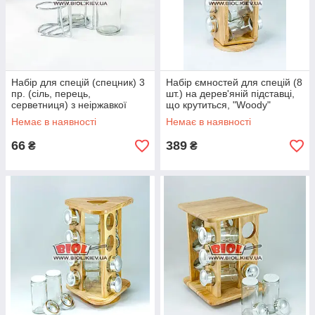
Набір для спецій (спецник) 3
Набір ємностей для спецій (8
пр. (сіль, перець,
шт.) на дерев'яній підставці,
серветниця) з неіржавкої
що крутиться, "Woody"
сталі Stenson MS-0233
Stenson MS-0371
Немає в наявності
Немає в наявності
66
389
₴
₴