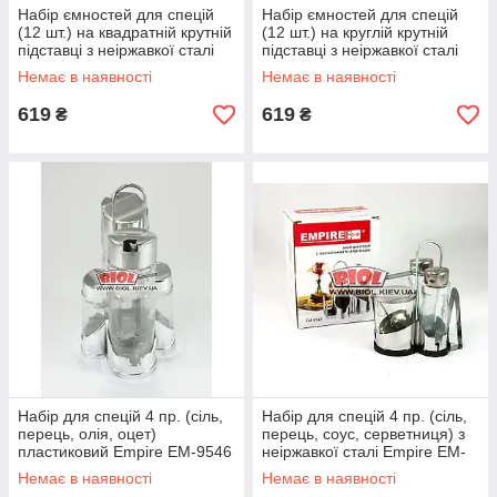
Набір ємностей для спецій
Набір ємностей для спецій
(12 шт.) на квадратній крутній
(12 шт.) на круглій крутній
підставці з неіржавкої сталі
підставці з неіржавкої сталі
Empire EM-3163
Empire EM-3164
Немає в наявності
Немає в наявності
619
619
₴
₴
Набір для спецій 4 пр. (сіль,
Набір для спецій 4 пр. (сіль,
перець, олія, оцет)
перець, соус, серветниця) з
пластиковий Empire EM-9546
неіржавкої сталі Empire EM-
9547
Немає в наявності
Немає в наявності